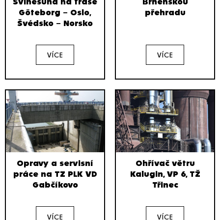
Svinesund na trase
Brněnskou
Göteborg – Oslo,
přehradu
Švédsko – Norsko
VÍCE
VÍCE
Opravy a servisní
Ohřívač větru
práce na TZ PLK VD
Kalugin, VP 6, TŽ
Gabčíkovo
Třinec
VÍCE
VÍCE