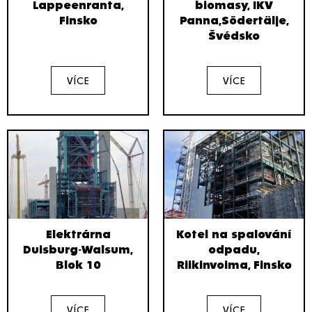
Lappeenranta,
biomasy, IKV
Finsko
Panna,Södertälje,
Švédsko
VÍCE
VÍCE
Elektrárna
Kotel na spalování
Duisburg-Walsum,
odpadu,
Blok 10
Riikinvoima, Finsko
VÍCE
VÍCE