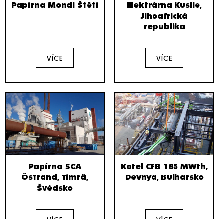
Papírna Mondi Štětí
Elektrárna Kusile,
Jihoafrická
republika
VÍCE
VÍCE
Papírna SCA
Kotel CFB 185 MWth,
Östrand, Timrå,
Devnya, Bulharsko
Švédsko
VÍCE
VÍCE