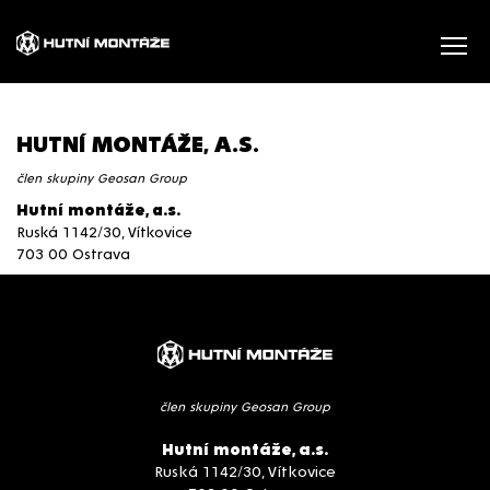
HUTNÍ MONTÁŽE, A.S.
člen skupiny Geosan Group
Hutní montáže, a.s.
Ruská 1142/30, Vítkovice
703 00 Ostrava
člen skupiny Geosan Group
Hutní montáže, a.s.
Ruská 1142/30, Vítkovice