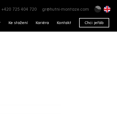
+420 725 404 720
gr@hutni-montaze.com
y
Ke stažení
Kariéra
Kontakt
Chci jeřáb