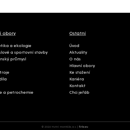
í obory
Ostatní
tika a ekologie
Úvod
lové a sportovní stavby
Aktuality
nský průmysl
O nás
Hlavní obory
troje
Ke stažení
díla
Kariéra
Kontakt
e a petrochemie
Chci jeřáb
© 2026 Hutní montáže, a.s. |
firla.eu