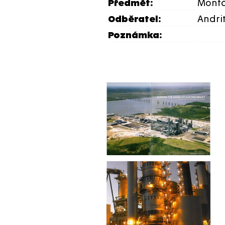
Předmět:
Montá
Odběratel:
Andri
Poznámka: