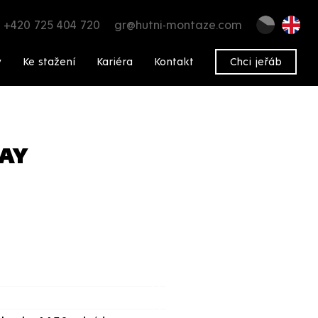
+420 725 404 720
gr@hutni-montaze.com
y
Ke stažení
Kariéra
Kontakt
Chci jeřáb
UAY