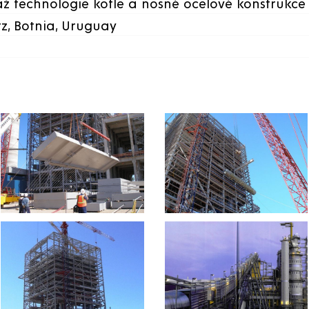
ž technologie kotle a nosné ocelové konstrukce 
tz, Botnia, Uruguay