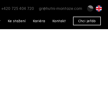
+420 725 404 720
gr@hutni-montaze.com
y
Ke stažení
Kariéra
Kontakt
Chci jeřáb