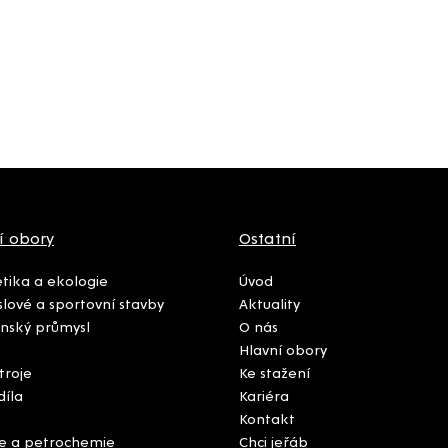
í obory
Ostatní
tika a ekologie
Úvod
lové a sportovní stavby
Aktuality
nský průmysl
O nás
Hlavní obory
troje
Ke stažení
díla
Kariéra
Kontakt
e a petrochemie
Chci jeřáb