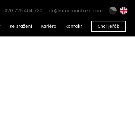
+420 725 404 720
gr@hutni-montaze.com
y
Ke stažení
Kariéra
Kontakt
Chci jeřáb