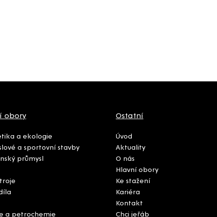
í obory
Ostatní
tika a ekologie
Úvod
lové a sportovní stavby
Aktuality
nský průmysl
O nás
Hlavní obory
troje
Ke stažení
díla
Kariéra
Kontakt
e a petrochemie
Chci jeřáb