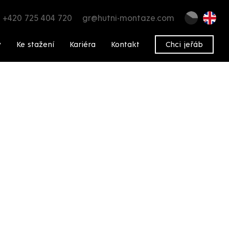
+420 725 404 720
gr@hutni-montaze.com
y
Ke stažení
Kariéra
Kontakt
Chci jeřáb