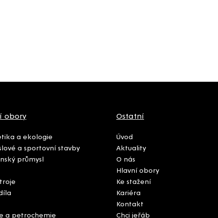
í obory
Ostatní
tika a ekologie
Úvod
lové a sportovní stavby
Aktuality
nský průmysl
O nás
Hlavní obory
troje
Ke stažení
díla
Kariéra
Kontakt
e a petrochemie
Chci jeřáb