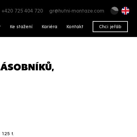
+420 725 404 720
gr@hutni-montaze.com
y
Ke stažení
Kariéra
Kontakt
Chci jeřáb
ZÁSOBNÍKŮ,
125 t.