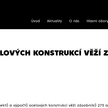
Úvod
Aktuality
O nás
Hlavní obor
LOVÝCH KONSTRUKCÍ VĚŽÍ 
ektů a výpočtů ocelových konstrukcí věží zásobníků 275 a 