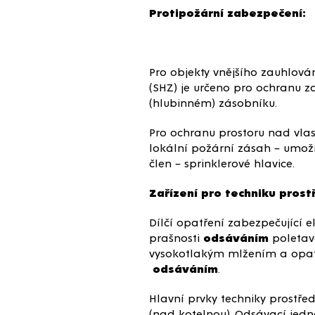
Protipožární zabezpečení:
Pro objekty vnějšího zauhlov
(SHZ) je určeno pro ochranu z
(hlubinném) zásobníku.
Pro ochranu prostoru nad vla
lokální požární zásah – umožň
člen – sprinklerové hlavice.
Zařízení pro techniku prost
Dílčí opatření zabezpečující 
prašnosti
odsáváním
poletav
vysokotlakým mlžením a opatř
odsáváním
.
Hlavní prvky techniky prostře
(nad kotelnou), Odsávací jedno