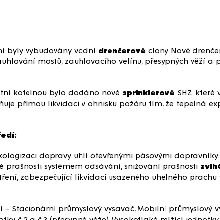
ání byly vybudovány vodní
drenčerové
clony. Nové drenčer
auhlování mostů, zauhlovacího velínu, přesypných věží a
stní kotelnou bylo dodáno nové
sprinklerové
SHZ, které 
uje přímou likvidaci v ohnisku požáru tím, že tepelná exp
ředí:
ekologizaci dopravy uhlí otevřenými pásovými dopravníky.
é prašnosti systémem odsávání, snižování prašnosti
zvlh
ení, zabezpečující likvidaci usazeného uhelného prachu 
dí – Stacionární průmyslový vysavač, Mobilní průmyslový v
tky č.2 a č.3 (přesypné věže), Vysokotlaké mlžící jednotky