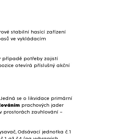
ové stabilní hasící zařízení
 pasů ve vykládacím
v případě potřeby zajistí
ozice otevírá příslušný akční
 Jedná se o likvidace primární
čováním
prachových jader
v prostorách zauhlování –
ysavač, Odsávací jednotka č.1
 č.1 až č.4 (na vybraných