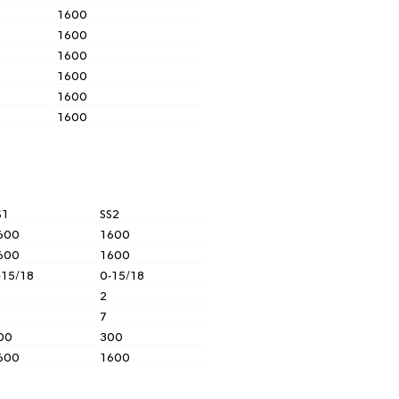
1600
1600
1600
1600
1600
1600
S1
SS2
600
1600
600
1600
-15/18
0-15/18
2
7
00
300
600
1600