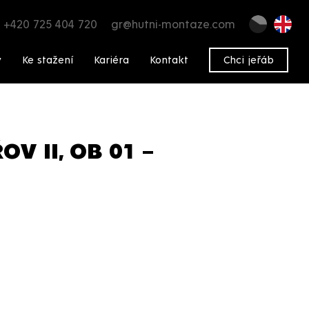
+420 725 404 720
gr@hutni-montaze.com
y
Ke stažení
Kariéra
Kontakt
Chci jeřáb
 II, OB 01 –