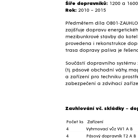
Šíře dopravníků:
1200 a 160
Rok:
2010 – 2015
Předmětem díla OB01-ZAUHLOVÁ
zajišťuje dopravu energetick
mezibunkrové stavby do koteln
provedena i rekonstrukce dopr
trasa dopravy paliva je řešen
Součástí dopravního systému z
(tj. pásové obchodní váhy, mag
a zařízení pro techniku prostř
zabezpečení a zdvihací zaříze
Jednotlivé (hlavní) 
Zauhlování vč. skládky – do
Počet ks
Zařízení
4
Vyhrnovací vůz VV1 A B
4
Pásový dopravník T2 A B