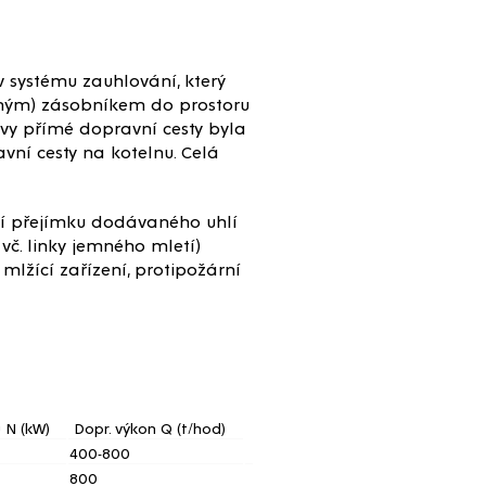
systému zauhlování, který
inným) zásobníkem do prostoru
vy přímé dopravní cesty byla
vní cesty na kotelnu. Celá
vní přejímku dodávaného uhlí
vč. linky jemného mletí)
mlžící zařízení, protipožární
 N (kW)
Dopr. výkon Q (t/hod)
400-800
800