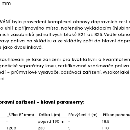
0 mm
NÍ bylo provedení komplexní obnovy dopravních cest v 
ého uhlí z příjmového místa, tvořeného vykládacím (hlub
ích zásobníků jednotlivých bloků B21 až B25. Vedle obno
avy paliva na skládku a ze skládky zpět do hlavní dopra
a jako dvoulinková.
auhlování je také zařízení pro kvalitativní a kvantitati
netické separátory kovu, certifikované vzorkovače paliva 
edí – průmyslové vysavače, odsávací zařízení, vysokotlaké 
ní.
provozní soubory dodávky
pravní zařízení – hlavní parametry:
„Šířka B" (mm)
Délka L (m)
Převýšení H (m)
Příkon pohonu
-
pojezd 190 m
–
18.5
1200
238
5
110