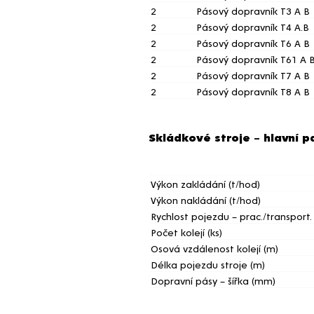
2
Pásový dopravník T3 A B
2
Pásový dopravník T4 A.B
2
Pásový dopravník T6 A B
2
Pásový dopravník T61 A 
2
Pásový dopravník T7 A B
2
Pásový dopravník T8 A B
Skládkové stroje – hlavní 
Výkon zakládání (t/hod)
Výkon nakládání (t/hod)
Rychlost pojezdu – prac./transport.
Počet kolejí (ks)
Osová vzdálenost kolejí (m)
Délka pojezdu stroje (m)
Dopravní pásy – šířka (mm)