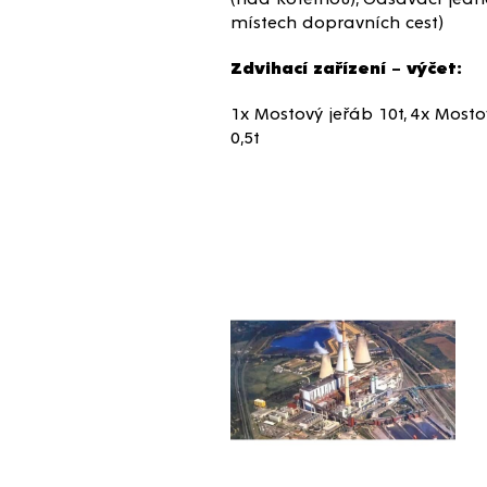
místech dopravních cest)
Zdvihací zařízení – výčet:
1x Mostový jeřáb 10t, 4x Mostov
0,5t