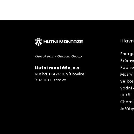
Hlavn
Energe
člen skupiny Geosan Group
Průmys
Papíre
Hutní montáže, a.s.
Ruská 1142/30, Vítkovice
Mosty
703 00 Ostrava
Velkos
Vodní 
Hutě
Chemi
Jeřáby