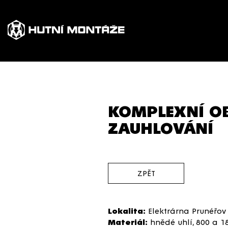
KOMPLEXNÍ OB
ZAUHLOVÁNÍ
ZPĚT
Lokalita:
Elektrárna Prunéřov 
Materiál:
hnědé uhlí, 800 a 1