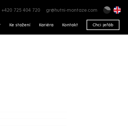
+420 725 404 720
gr@hutni-montaze.com
y
Ke stažení
Kariéra
Kontakt
Chci jeřáb