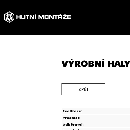
VÝROBNÍ HALY
ZPĚT
Realizace:
Předmět:
Odběratel: