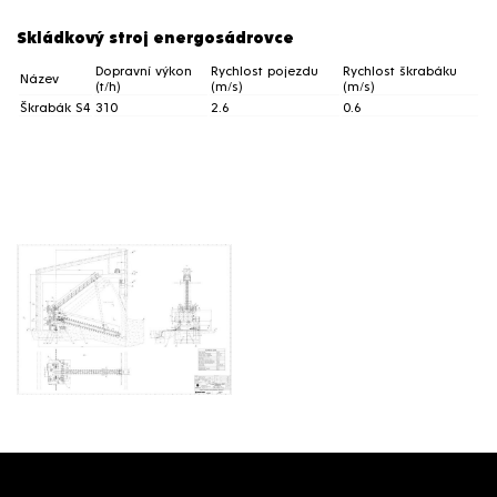
Skládkový stroj energosádrovce
Dopravní výkon
Rychlost pojezdu
Rychlost škrabáku
Název
(t/h)
(m/s)
(m/s)
Škrabák S4
310
2.6
0.6