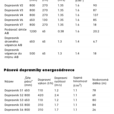
(t/m
)
Dopravník V2
800
270
1.35
1.6
90
Dopravník V3
800
270
1.35
1.6
87
Dopravník V4
800
270
1.35
1.6
137
Dopravník V6
650
130
1.35
1.6
85
Dopravník V7
800
270
1.35
1.6
18
Podavač drtiče
1200
65
0.38
1.6
20.2
A/B
Dopravník
drceného
650
65
1.3
1.4
6.7
vápence A/B
Dopravník
vápence do
500
65
1.3
1.4
18
mlýnu A/B
Pásové dopravníky energosádrovce
Sypná
„Šíře
Dopravní
Dopravní
Vodorovná
hmotnost
Název
pásu"
rychlost
výkon (t/h)
délka (m)
3
(mm)
(m/s)
(t/m
)
Dopravník S1
650
110
1.2
1.1
78
Dopravník S2
800
420
2.4
1.1
69
Dopravník S3
650
110
1.2
1.1
80
Dopravník S5
800
310
1.7
1.1
84
Dopravník S6
800
310
1.7
1.1
26