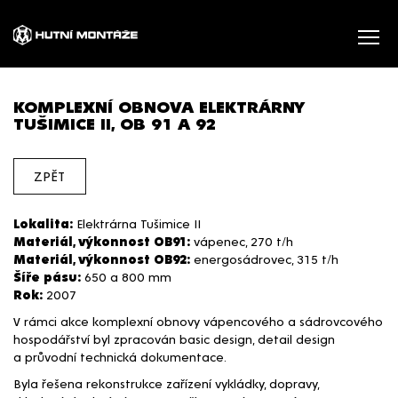
KOMPLEXNÍ OBNOVA ELEKTRÁRNY
TUŠIMICE II, OB 91 A 92
ZPĚT
Lokalita:
Elektrárna Tušimice II
Materiál, výkonnost OB91:
vápenec, 270 t/h
Materiál, výkonnost OB92:
energosádrovec, 315 t/h
Šíře pásu:
650 a 800 mm
Rok:
2007
V rámci akce komplexní obnovy vápencového a sádrovcového
hospodářství byl zpracován basic design, detail design
a průvodní technická dokumentace.
Byla řešena rekonstrukce zařízení vykládky, dopravy,