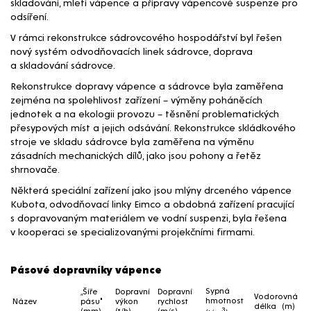
skladování, mletí vápence a přípravy vápencové suspenze pro
odsíření.
V rámci rekonstrukce sádrovcového hospodářství byl řešen
nový systém odvodňovacích linek sádrovce, doprava
a skladování sádrovce.
Rekonstrukce dopravy vápence a sádrovce byla zaměřena
zejména na spolehlivost zařízení – výměny poháněcích
jednotek a na ekologii provozu – těsnění problematických
přesypových míst a jejich odsávání. Rekonstrukce skládkového
stroje ve skladu sádrovce byla zaměřena na výměnu
zásadních mechanických dílů, jako jsou pohony a řetěz
shrnovače.
Některá speciální zařízení jako jsou mlýny drceného vápence
Kubota, odvodňovací linky Eimco a obdobná zařízení pracující
s dopravovaným materiálem ve vodní suspenzi, byla řešena
v kooperaci se specializovanými projekčními firmami.
Hlavní parametry zařízení
Pásové dopravníky vápence
Sypná
„Šíře
Dopravní
Dopravní
Vodorovná
hmotnost
Název
pásu"
výkon
rychlost
délka (m)
3
(mm)
(t/h)
(m/s)