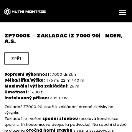
ZP7000S – ZAKLADAČ (Z 7000-90) - NOEN,
A.S.
ZPĚT
Dopravní výkonnost:
7000 dm3/h
Délka/šířka/výška:
175 m/ 22 m / 40 m
Maximální výška zakládání:
26 m
Hmotnost:
1600 t
Instalovaný příkon:
3050 KW
Zakladač Z7000-90 slouží k zakládání drcené skrývky na
výsypku.
Zakladač je tvořen
spodní stavbou
(ocelová konstrukce
spojující tři housenicová dvojčata podvozku). Na spodní stavbě
je uložena
otočná horní stavba
s věží a vyvažovacím