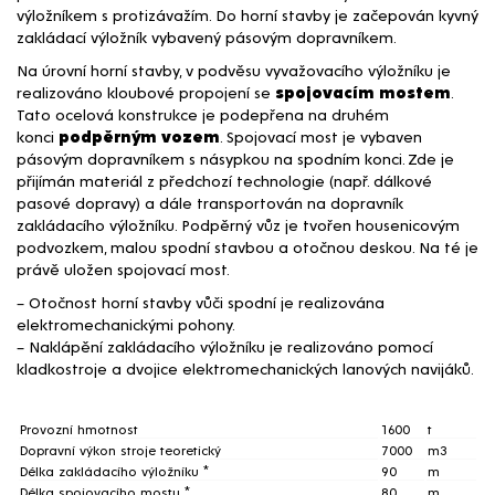
výložníkem s protizávažím. Do horní stavby je začepován kyvný
zakládací výložník vybavený pásovým dopravníkem.
Na úrovní horní stavby, v podvěsu vyvažovacího výložníku je
realizováno kloubové propojení se
spojovacím mostem
.
Tato ocelová konstrukce je podepřena na druhém
konci
podpěrným vozem
. Spojovací most je vybaven
pásovým dopravníkem s násypkou na spodním konci. Zde je
přijímán materiál z předchozí technologie (např. dálkové
pasové dopravy) a dále transportován na dopravník
zakládacího výložníku. Podpěrný vůz je tvořen housenicovým
podvozkem, malou spodní stavbou a otočnou deskou. Na té je
právě uložen spojovací most.
– Otočnost horní stavby vůči spodní je realizována
elektromechanickými pohony.
– Naklápění zakládacího výložníku je realizováno pomocí
kladkostroje a dvojice elektromechanických lanových navijáků.
Hlavní parametry stroje
Provozní hmotnost
1600
t
Dopravní výkon stroje teoretický
7000
m3
Délka zakládacího výložníku *
90
m
Délka spojovacího mostu *
80
m