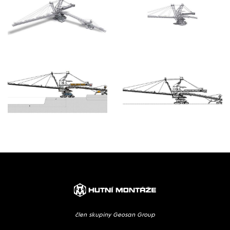
člen skupiny Geosan Group