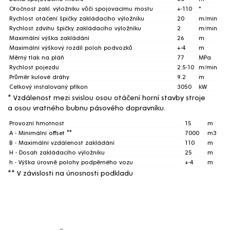
Otočnost zakl. výložníku vůči spojovacímu mostu
+-110
°
Rychlost otáčení špičky zakládacího výložníku
20
m/min
Rychlost zdvihu špičky zakládacího výložníku
2
m/min
Maximální výška zakládání
26
m
Maximální výškový rozdíl poloh podvozků
+-4
m
Měrný tlak na pláň
77
MPa
Rychlost pojezdu
2.5-10
m/min
Průměr kulové dráhy
9.2
m
Celkový instalovaný příkon
3050
kW
* Vzdálenost mezi svislou osou otáčení horní stavby stroje
a osou vratného bubnu pásového dopravníku.
Provozní hmotnost
15
m
A - Minimální offset **
7000
m3
B - Maximální vzdálenost zakládání
110
m
H - Dosah zakládacího výložníku
25
m
h - Výška úrovně polohy podpěrného vozu
+-4
m
** V závislosti na únosnosti podkladu