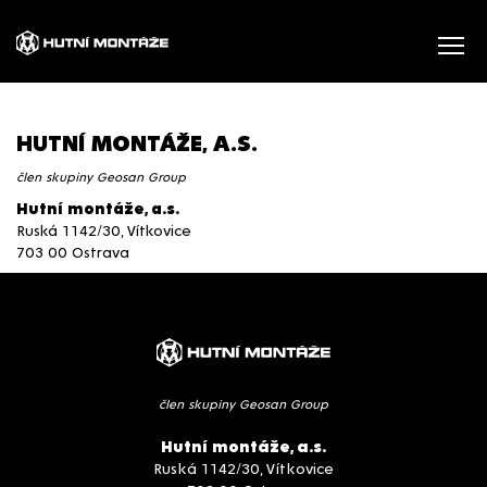
HUTNÍ MONTÁŽE, A.S.
člen skupiny Geosan Group
Hutní montáže, a.s.
Ruská 1142/30, Vítkovice
703 00 Ostrava
člen skupiny Geosan Group
Hutní montáže, a.s.
Ruská 1142/30, Vítkovice