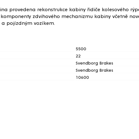
lina provedena rekonstrukce kabiny řidiče kolesového rý
ré komponenty zdvihového mechanizmu kabiny včetně nové
 a pojízdným vozíkem.
5500
22
Svendborg Brakes
Svendborg Brakes
10600