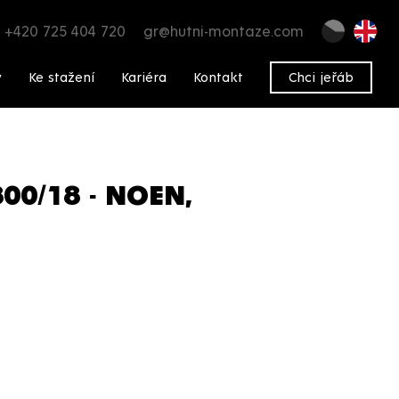
+420 725 404 720
gr@hutni-montaze.com
y
Ke stažení
Kariéra
Kontakt
Chci jeřáb
0/18 - NOEN,