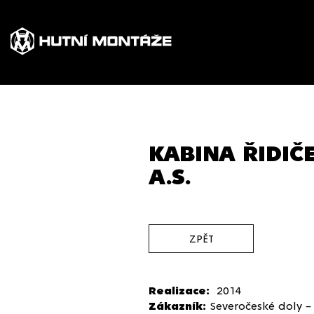
KABINA ŘIDIČ
A.S.
ZPĚT
Realizace:
2014
Zákazník:
Severočeské doly – 