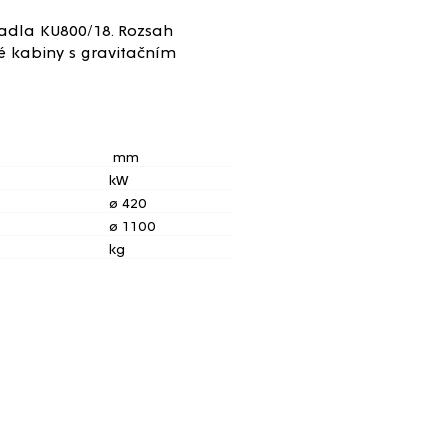
padla KU800/18. Rozsah
 kabiny s gravitačním
mm
kW
ø 420
ø 1100
kg