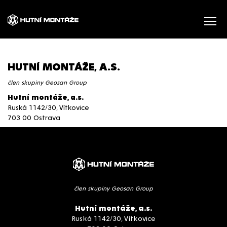
HUTNÍ MONTÁŽE, A.S.
člen skupiny Geosan Group
Hutní montáže, a.s.
Ruská 1142/30, Vítkovice
703 00 Ostrava
člen skupiny Geosan Group
Hutní montáže, a.s.
Ruská 1142/30, Vítkovice