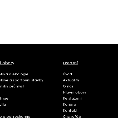
í obory
Ostatní
tika a ekologie
Úvod
lové a sportovní stavby
Aktuality
nský průmysl
O nás
Hlavní obory
troje
Ke stažení
díla
Kariéra
Kontakt
e a petrochemie
Chci jeřáb