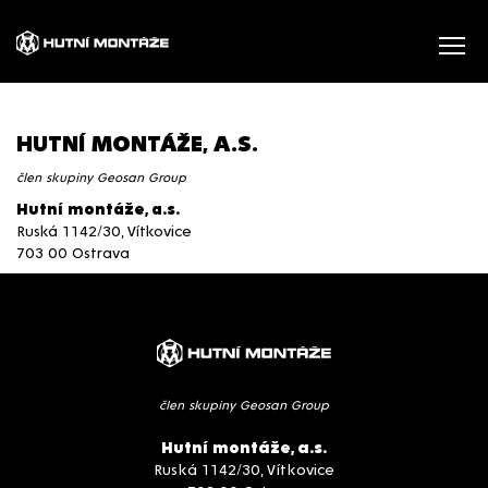
HUTNÍ MONTÁŽE, A.S.
člen skupiny Geosan Group
Hutní montáže, a.s.
Ruská 1142/30, Vítkovice
703 00 Ostrava
člen skupiny Geosan Group
Hutní montáže, a.s.
Ruská 1142/30, Vítkovice