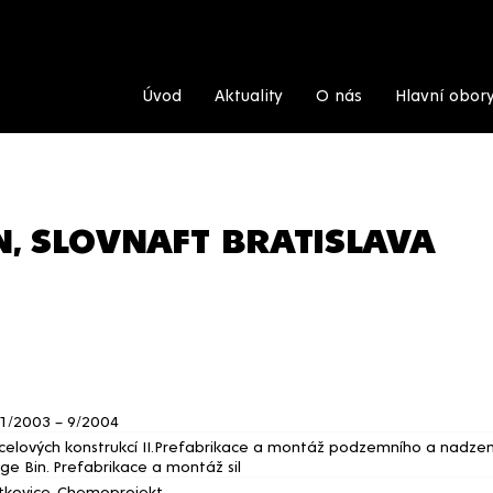
Úvod
Aktuality
O nás
Hlavní obor
, SLOVNAFT BRATISLAVA
 11/2003 – 9/2004
elových konstrukcí II.Prefabrikace a montáž podzemního a nadzemn
e Bin. Prefabrikace a montáž sil
ítkovice, Chemoprojekt