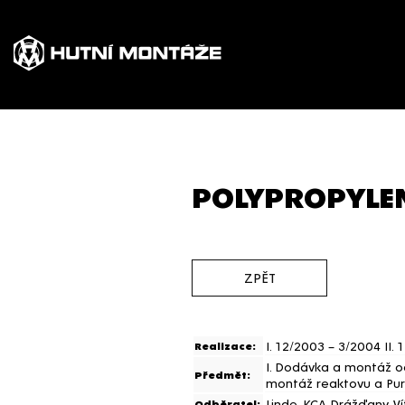
POLYPROPYLEN
ZPĚT
I. 12/2003 – 3/2004 II.
Realizace:
I. Dodávka a montáž oc
Předmět:
montáž reaktovu a Purg
Linde, KCA Drážďany, V
Odběratel: