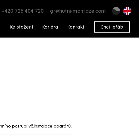
+420 725 404 720
gr@hutni-montaze.com
y
Ke stažení
Kariéra
Kontakt
Chci jeřáb
ího potrubí vč.instalace aparátů,