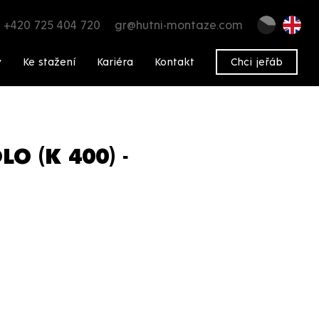
+420 725 404 720
gr@hutni-montaze.com
y
Ke stažení
Kariéra
Kontakt
Chci jeřáb
 (K 400) -