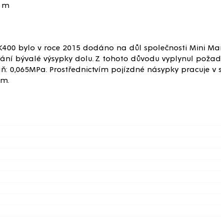
7 m
00 bylo v roce 2015 dodáno na důl společnosti Mini Mari
vání bývalé výsypky dolu. Z tohoto důvodu vyplynul poža
: 0,065MPa. Prostřednictvím pojízdné násypky pracuje v 
mm.
oje