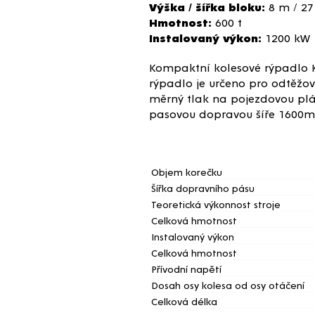
Výška / šířka bloku:
8 m / 2
Hmotnost:
600 t
Instalovaný výkon:
1200 kW
Kompaktní kolesové rýpadlo K4
rýpadlo je určeno pro odtěžo
měrný tlak na pojezdovou pláň
pasovou dopravou šíře 1600
Hlavní parametry str
Objem korečku
Šířka dopravního pásu
Teoretická výkonnost stroje
Celková hmotnost
Instalovaný výkon
Celková hmotnost
Přívodní napětí
Dosah osy kolesa od osy otáčení
Celková délka