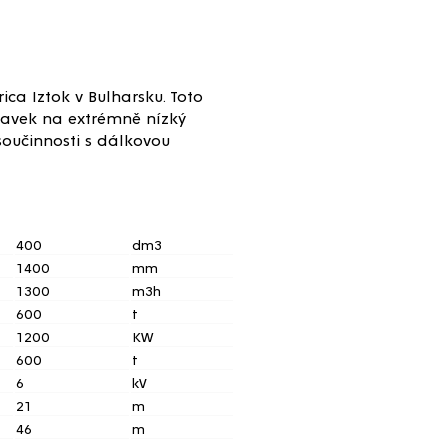
ca Iztok v Bulharsku. Toto
davek na extrémně nízký
součinnosti s dálkovou
400
dm3
1400
mm
1300
m3h
600
t
1200
KW
600
t
6
kV
21
m
46
m