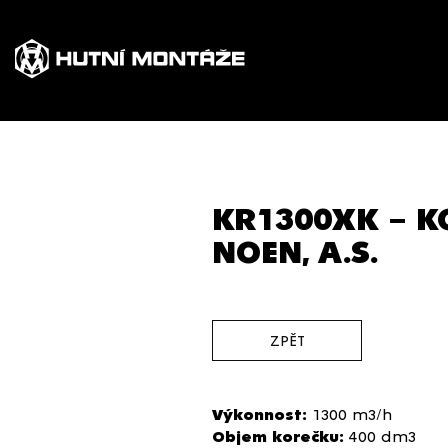
KR1300XK – K
NOEN, A.S.
ZPĚT
Výkonnost:
1300 m3/h
Objem korečku:
400 dm3