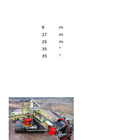
8
m
27
m
25
m
35
''
35
''