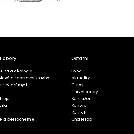
í obory
Ostatní
tika a ekologie
Úvod
lové a sportovní stavby
Aktuality
nský průmysl
O nás
Hlavní obory
troje
Ke stažení
díla
Kariéra
Kontakt
e a petrochemie
Chci jeřáb