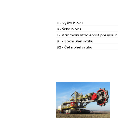
Rozměry těženého bl
H - Výška bloku
B - Šířka bloku
L - Maximální vzdálenost přesypu 
B1 - Boční úhel svahu
B2 - Čelní úhel svahu