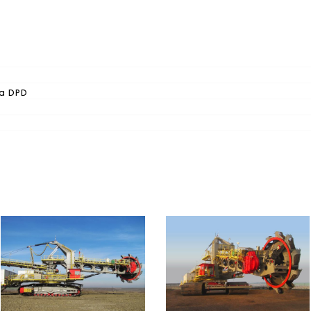
oku
na DPD