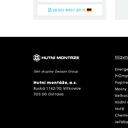
DE ISO 9001:2015
Hlavn
Energe
člen skupiny Geosan Group
Průmys
Papíre
Hutní montáže, a.s.
Ruská 1142/30, Vítkovice
Mosty
703 00 Ostrava
Velkos
Vodní 
Hutě
Chemi
Jeřáby