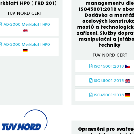
rkblatt HP0 ( TRD 201)
managementu dle
ISO45001:2018 v obor
TÜV NORD CERT
Dodávka a montá
ocelových konstrukc
AD-2000 Merkblatt HP0
mostů a technologick
zařízení. Služby dopra
manipulační a jeřáb
AD-2000 Merkblatt HP0
techniky
TÜV NORD CERT
ISO45001:2018
ISO45001:2018
ISO45001:2018
Opravnění pro svařov