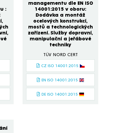
managementu dle EN ISO
u :
14001:2015 v oboru:
ž
Dodávka a montáž
í,
ocelových konstrukcí,
ých
mostů a technologických
vní,
zařízení. Služby dopravní,
ové
manipulační a jeřábové
techniky
TÜV NORD CERT
CZ ISO 14001:2015
EN ISO 14001:2015
DE ISO 14001:2015
ání