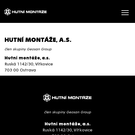
HUTNÍ MONTÁŽE, A.S.
člen skupiny Geosan Group
Hutní montáže, a.s.
Ruská 1142/30, Vítkovice
703 00 Ostrava
člen skupiny Geosan Group
Hutní montáže, a.s.
Ruská 1142/30, Vítkovice