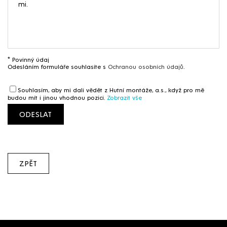
* Povinný údaj
Odesláním formuláře souhlasíte s
Ochranou osobních údajů
.
Souhlasím, aby mi dali vědět z Hutní montáže, a.s., když pro mě
budou mít i jinou vhodnou pozici.
Zobrazit vše
ODESLAT
ZPĚT