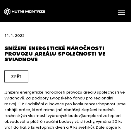
11. 1. 2023
SNÍŽENÍ ENERGETICKÉ NÁROČNOSTI
PROVOZU AREÁLU SPOLEČNOSTI VE
SVIADNOVĚ
ZPĚT
„Snížení energetické náročnosti provozu areálu společnosti ve
Sviadnově. Za podpory Evropského fondu pro regionální
rozvoj OP Podnikání a inovace pro konkurenceschopnost jsme
zahájili práce, které mimo jiné obnášejí zlepšení tepelně-
technických vlastností vybraných budov(komplexní zateplení
obvodového pláště sociální budovy vč. střechy, výměnu 20 ks
vrat do hal, 5 ks vstupních dveří a 9 ks světlíků). Dále dojde k