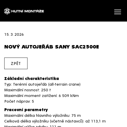
15. 3. 2026
NOVÝ AUTOJEŘÁB SANY SAC2500E
ZPĚT
Základní charakteristika
Typ: Terénní autojeřáb (all-terrain crane)
Maximální nosnost: 250 t
Maximální moment zatížení: 6 509 kNm
Počet náprav: 5
Pracovní parametry
Maximální délka hlavního výložníku: 75 m
Celková délka výložníku (včetně nástavců): až 113,1 m
Maximální výška zdvihu: 111 m