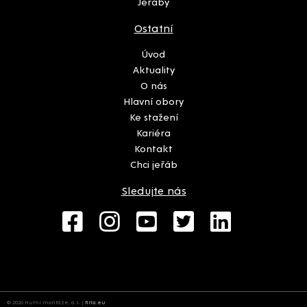
Jeřáby
Ostatní
Úvod
Aktuality
O nás
Hlavní obory
Ke stažení
Kariéra
Kontakt
Chci jeřáb
Sledujte nás
© 2026 Hutní montáže, a.s. |
firla.eu