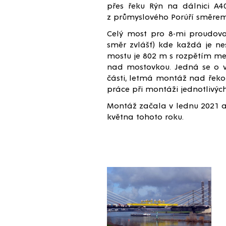
přes řeku Rýn na dálnici A40
z průmyslového Porúří směre
Celý most pro 8-mi proudov
směr zvlášť) kde každá je ne
mostu je 802 m s rozpětím mez
nad mostovkou. Jedná se o v
části, letmá montáž nad řek
práce při montáži jednotlivýc
Montáž začala v lednu 2021 a
května tohoto roku.