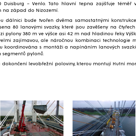
 Duisburg – Venlo. Tato hlavní tepna zajišťuje téměř v
m na západ do Nizozemí.
ou dálnici bude tvořen dvěma samostatnými konstrukc
sena 80 lanovými svazky, které jsou zavěšeny na čtyřec
i pylony 380 m ve výšce asi 42 m nad hladinou řeky. Výšk
elmi zajímavou, ale náročnou kombinaci technologie m
ou koordinována s montáži a napínáním lanových svazk
h segmentů pylonů.
 dokončení levobřežní poloviny, kterou montují Hutní mo