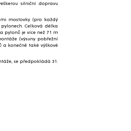
eškerou silniční dopravu
emi mostovky (pro každý
h pylonech. Celková délka
a pylonů je více než 71 m
ontáže (výsuny pobřežní
ů a konečně také výškové
ntáže, se předpokládá 31.