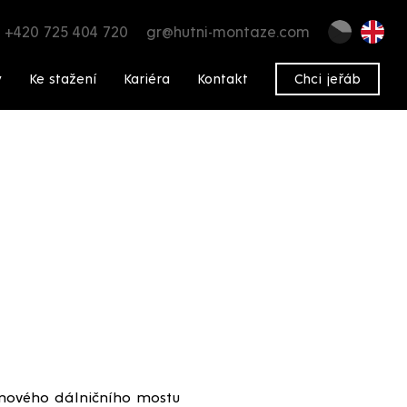
+420 725 404 720
gr@hutni-montaze.com
y
Ke stažení
Kariéra
Kontakt
Chci jeřáb
e nového dálničního mostu