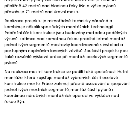
přibližně 42 metrů nad hladinou řeky Rýn a výška pylonů
přesahuje 71 metrů nad úrovní mostu.
Realizace projektu je mimořádně technicky náročná a
kombinuje několik specifických montážních technologií.
Pobřežní části konstrukce jsou budovány metodou podélných
výsunů, zatímco nad samotnou řekou probíhá letmá montáž
jednotlivých segmentů mostovky koordinovaná s instalací a
postupným napínáním lanových závěsů. Součástí projektu jsou
také rozsáhlé výškové práce při montáži ocelových segmentů
pylonů.
Na realizaci mostní konstrukce se podílí také společnost Hutní
montáže, která zajišťuje montáž vybraných částí ocelové
konstrukce mostu. Práce zahrnují přesné osazování a spojování
jednotlivých mostních segmentů, montáž částí pylonů i
koordinaci náročných montážních operací ve výškách nad
řekou Rýn.