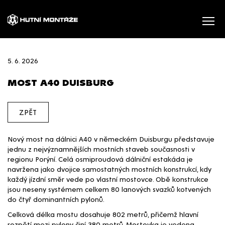
5. 6. 2026
MOST A40 DUISBURG
ZPĚT
Nový most na dálnici A40 v německém Duisburgu představuje
jednu z nejvýznamnějších mostních staveb současnosti v
regionu Porýní. Celá osmiproudová dálniční estakáda je
navržena jako dvojice samostatných mostních konstrukcí, kdy
každý jízdní směr vede po vlastní mostovce. Obě konstrukce
jsou neseny systémem celkem 80 lanových svazků kotvených
do čtyř dominantních pylonů.
Celková délka mostu dosahuje 802 metrů, přičemž hlavní
rozpětí mezi pylony činí 380 metrů. Mostovka je vedena