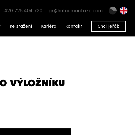
+420 725 404 720
gr@hutni-montaze.com
y
Ke stažení
Kariéra
Kontakt
Chci jeřáb
HO VÝLOŽNÍKU