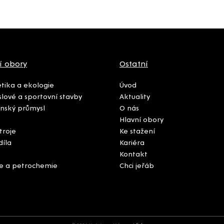
í obory
Ostatní
tika a ekologie
Úvod
lové a sportovní stavby
Aktuality
nský průmysl
O nás
Hlavní obory
troje
Ke stažení
díla
Kariéra
Kontakt
e a petrochemie
Chci jeřáb